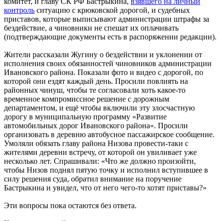
комитет, и главу СК РФ Бастрыкина,
взявшего на личный
контроль
ситуацию с крюковской дорогой, и судебных
приставов, которые выписывают администрации штрафы за
бездействие, а чиновники не спешат их оплачивать
(подтверждающие документы есть в распоряжении редакции).
Жители рассказали Жугину о бездействии и уклонении от
исполнения своих обязанностей чиновников администрации
Ивановского района. Показали фото и видео с дорогой, по
которой они ездят каждый день. Просили повлиять на
районных чинуш, чтобы те согласовали хоть какое-то
временное компромиссное решение с дорожным
департаментом, и ещё чтобы включили эту злосчастную
дорогу в муниципальную программу «Развитие
автомобильных дорог Ивановского района». Просили
организовать в деревню автобусное пассажирское сообщение.
Умоляли обязать главу района Низова провести-таки с
жителями деревни встречу, от которой он увиливает уже
несколько лет. Спрашивали: «Что же должно произойти,
чтобы Низов поднял пятую точку и исполнил вступившее в
силу решения суда, обратил внимание на поручение
Бастрыкина и увидел, что от него чего-то хотят приставы?»
Эти вопросы пока остаются без ответа.