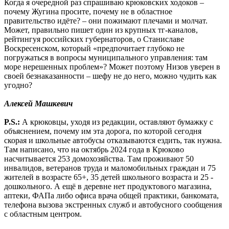
Когда я очередной раз спрашиваю крюковских ходоков –
почему Жугина просите, почему не в областное
правительство идёте? – они пожимают плечами и молчат.
Может, правильно пишет один из крупных тг-каналов,
рейтингуя российских губернаторов, о Станиславе
Воскресенском, который «предпочитает глубоко не
погружаться в вопросы муниципального управления: там
море нерешенных проблем»? Может поэтому Низов уверен в
своей безнаказанности – шефу не до него, можно чудить как
угодно?
Алексей Машкевич
P.S.:
А крюковцы, уходя из редакции, оставляют бумажку с
объяснением, почему им эта дорога, по которой сегодня
скорая и школьные автобусы отказываются ездить, так нужна.
Там написано, что на октябрь 2024 года в Крюково
насчитывается 253 домохозяйства. Там проживают 50
инвалидов, ветеранов труда и маломобильных граждан и 75
жителей в возрасте 65+, 35 детей школьного возраста и 25 -
дошкольного. А ещё в деревне нет продуктового магазина,
аптеки, ФАПа либо офиса врача общей практики, банкомата,
телефона вызова экстренных служб и автобусного сообщения
с областным центром.