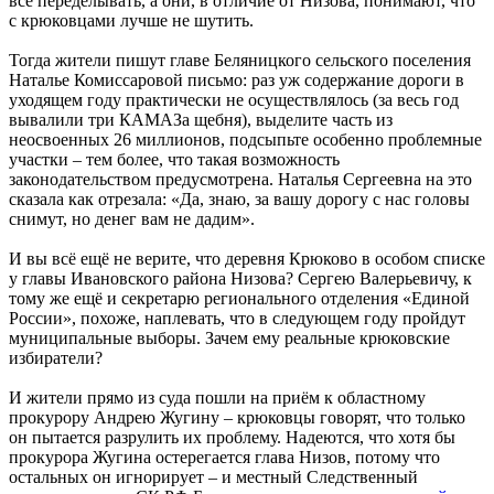
всё переделывать, а они, в отличие от Низова, понимают, что
с крюковцами лучше не шутить.
Тогда жители пишут главе Беляницкого сельского поселения
Наталье Комиссаровой письмо: раз уж содержание дороги в
уходящем году практически не осуществлялось (за весь год
вывалили три КАМАЗа щебня), выделите часть из
неосвоенных 26 миллионов, подсыпьте особенно проблемные
участки – тем более, что такая возможность
законодательством предусмотрена. Наталья Сергеевна на это
сказала как отрезала: «Да, знаю, за вашу дорогу с нас головы
снимут, но денег вам не дадим».
И вы всё ещё не верите, что деревня Крюково в особом списке
у главы Ивановского района Низова? Сергею Валерьевичу, к
тому же ещё и секретарю регионального отделения «Единой
России», похоже, наплевать, что в следующем году пройдут
муниципальные выборы. Зачем ему реальные крюковские
избиратели?
И жители прямо из суда пошли на приём к областному
прокурору Андрею Жугину – крюковцы говорят, что только
он пытается разрулить их проблему. Надеются, что хотя бы
прокурора Жугина остерегается глава Низов, потому что
остальных он игнорирует – и местный Следственный