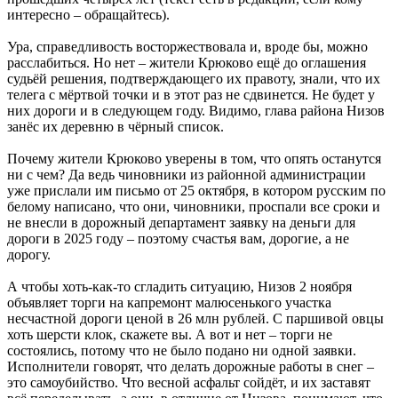
интересно – обращайтесь).
Ура, справедливость восторжествовала и, вроде бы, можно
расслабиться. Но нет – жители Крюково ещё до оглашения
судьёй решения, подтверждающего их правоту, знали, что их
телега с мёртвой точки и в этот раз не сдвинется. Не будет у
них дороги и в следующем году. Видимо, глава района Низов
занёс их деревню в чёрный список.
Почему жители Крюково уверены в том, что опять останутся
ни с чем? Да ведь чиновники из районной администрации
уже прислали им письмо от 25 октября, в котором русским по
белому написано, что они, чиновники, проспали все сроки и
не внесли в дорожный департамент заявку на деньги для
дороги в 2025 году – поэтому счастья вам, дорогие, а не
дорогу.
А чтобы хоть-как-то сгладить ситуацию, Низов 2 ноября
объявляет торги на капремонт малюсенького участка
несчастной дороги ценой в 26 млн рублей. С паршивой овцы
хоть шерсти клок, скажете вы. А вот и нет – торги не
состоялись, потому что не было подано ни одной заявки.
Исполнители говорят, что делать дорожные работы в снег –
это самоубийство. Что весной асфальт сойдёт, и их заставят