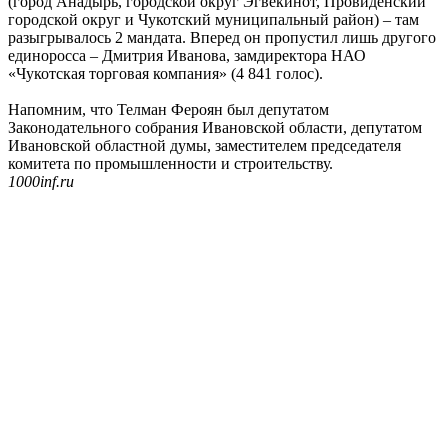
(город Анадырь, городской округ Эгвекинот, Провиденский
городской округ и Чукотский муниципальный район) – там
разыгрывалось 2 мандата. Вперед он пропустил лишь другого
единоросса – Дмитрия Иванова, замдиректора НАО
«Чукотская торговая компания» (4 841 голос).
Напомним, что Телман Фероян был депутатом
Законодательного собрания Ивановской области, депутатом
Ивановской областной думы, заместителем председателя
комитета по промышленности и строительству.
1000inf.ru