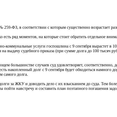
4 № 259-ФЗ, в соответствии с которым существенно возрастает р
ко есть ряд моментов, на которые стоит обратить отдельное вним
о-коммунальные услуги госпошлина с 9 сентября вырастет в 10 р
 на выдачу судебного приказа (при сумме долга до 100 тысяч ру
щем большинстве случаев суд удовлетворяет, соответственно, 
сть накопленный долг с 9 сентября будет обходиться намного д
м самого долга.
 долги за ЖКУ и доводить дело с их взысканием до суда. Тем бол
ы пойти навстречу и составить план поэтапного погашения задо