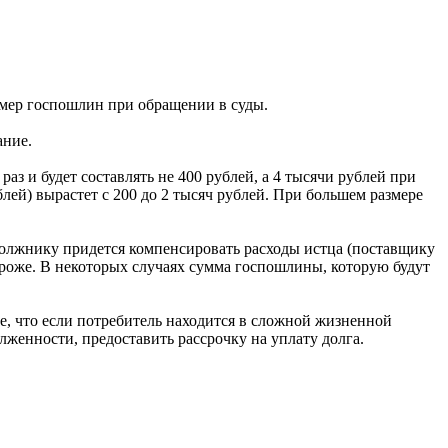
азмер госпошлин при обращении в суды.
ание.
аз и будет составлять не 400 рублей, а 4 тысячи рублей при
блей) вырастет с 200 до 2 тысяч рублей. При большем размере
должнику придется компенсировать расходы истца (поставщику
ороже. В некоторых случаях сумма госпошлины, которую будут
ее, что если потребитель находится в сложной жизненной
лженности, предоставить рассрочку на уплату долга.