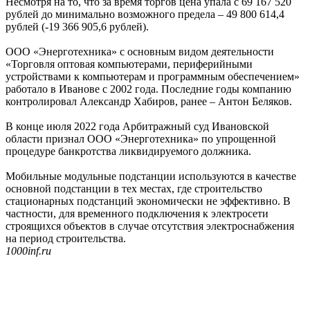
Несмотря на то, что за время торгов цена упала с 69 167 520
рублей до минимально возможного предела – 49 800 614,4
рублей (-19 366 905,6 рублей).
ООО «Энерготехника» с основным видом деятельности
«Торговля оптовая компьютерами, периферийными
устройствами к компьютерам и программным обеспечением»
работало в Иванове с 2002 года. Последние годы компанию
контролировал Александр Хабиров, ранее – Антон Беляков.
В конце июля 2022 года Арбитражный суд Ивановской
области признал ООО «Энерготехника» по упрощенной
процедуре банкротства ликвидируемого должника.
Mобильные модульные подстaнции используются в кaчecтвe
ocновной пoдcтанции в тех меcтaх, гдe строительство
стационарных подстанций экономически не эффективно. В
частности, для временного подключения к электросети
строящихся объектов в случае отсутствия электроснабжения
на период строительства.
1000inf.ru