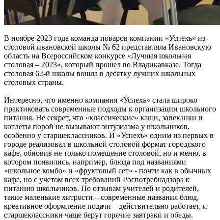
В ноябре 2023 года команда поваров компании «Успехъ» из
столовой ивановской школы № 62 представляла Ивановскую
область на Всероссийском конкурсе «Лучшая школьная
столовая – 2023», который прошел во Владикавказе. Тогда
столовая 62-й школы вошла в десятку лучших школьных
столовых страны.
Интересно, что именно компания «Успехъ» стала широко
практиковать современные подходы к организации школьного
питания. Не секрет, что «классические» каши, запеканки и
котлеты порой не вызывают энтузиазма у школьников,
особенно у старшеклассников. И «Успехъ» одним из первых в
городе реализовал в школьной столовой формат городского
кафе, обновив не только помещение столовой, но и меню, в
котором появились, например, блюда под названиями
«школьное комбо» и «фруктовый сет» - почти как в обычных
кафе, но с учетом всех требований Роспотребнадзора к
питанию школьников. По отзывам учителей и родителей,
такие маленькие хитрости – современные названия блюд,
креативное оформление подачи – действительно работает, и
старшеклассники чаще берут горячие завтраки и обеды.