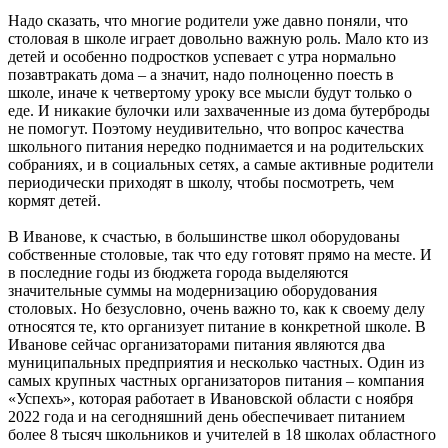
Надо сказать, что многие родители уже давно поняли, что
столовая в школе играет довольно важную роль. Мало кто из
детей и особенно подростков успевает с утра нормально
позавтракать дома – а значит, надо полноценно поесть в
школе, иначе к четвертому уроку все мысли будут только о
еде. И никакие булочки или захваченные из дома бутерброды
не помогут. Поэтому неудивительно, что вопрос качества
школьного питания нередко поднимается и на родительских
собраниях, и в социальных сетях, а самые активные родители
периодически приходят в школу, чтобы посмотреть, чем
кормят детей.
В Иванове, к счастью, в большинстве школ оборудованы
собственные столовые, так что еду готовят прямо на месте. И
в последние годы из бюджета города выделяются
значительные суммы на модернизацию оборудования
столовых. Но безусловно, очень важно то, как к своему делу
относятся те, кто организует питание в конкретной школе. В
Иванове сейчас организаторами питания являются два
муниципальных предприятия и несколько частных. Один из
самых крупных частных организаторов питания – компания
«Успехъ», которая работает в Ивановской области с ноября
2022 года и на сегодняшний день обеспечивает питанием
более 8 тысяч школьников и учителей в 18 школах областного