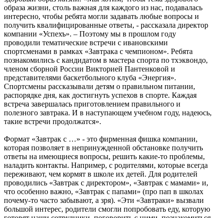
образа жизни, столь важная для каждого из нас, подавалась
интересно, чтобы ребята могли задавать любые вопросы и
получить квалифицированные ответы, - рассказала директор
компании «Успехъ». – Поэтому мы в прошлом году
проводили тематические встречи с ивановскими
спортсменами в рамках «Завтрака с чемпионом». Ребята
познакомились с кандидатом в мастера спорта по тхэквондо,
членом сборной России Викторией Пантенковой и
представителями баскетбольного клуба «Энергия».
Спортсмены рассказывали детям о правильном питании,
распорядке дня, как достигнуть успехов в спорте. Каждая
встреча завершалась приготовлением правильного и
полезного завтрака. И в наступающем учебном году, надеюсь,
такие встречи продолжатся».
Формат «Завтрак с …» - это фирменная фишка компании,
которая позволяет в непринужденной обстановке получить
ответы на имеющиеся вопросы, решить какие-то проблемы,
наладить контакты. Например, с родителями, которые всегда
переживают, чем кормят в школе их детей. Для родителей
проводились «Завтрак с директором», «Завтрак с мамами» и,
что особенно важно, «Завтрак с папами» (про пап в школах
почему-то часто забывают, а зря). «Эти «Завтраки» вызвали
большой интерес, родители смогли попробовать еду, которую
готовят наши сотрудники, поговорить с ними, познакомиться,