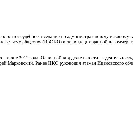
 состоится судебное заседание по административному исковому
 казачьему обществу (ИвОКО) о ликвидации данной некоммерчес
 в июне 2011 года. Основной вид деятельности – «деятельность,
ндрей Марковский. Ранее НКО руководил атаман Ивановского об