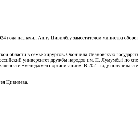
024 года назначил Анну Цивилёву заместителем министра оборо
вской области в семье хирургов. Окончила Ивановскую государ
Российский университет дружбы народов им. П. Лумумбы) по сп
циальности «менеджмент организации». В 2021 году получила с
гея Цивилёва.