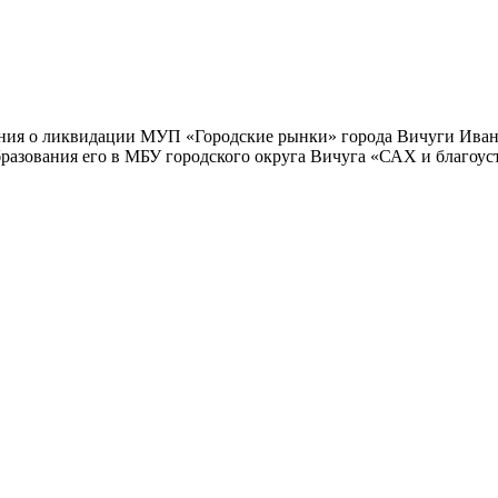
шения о ликвидации МУП «Городские рынки» города Вичуги Ива
бразования его в МБУ городского округа Вичуга «САХ и благоус