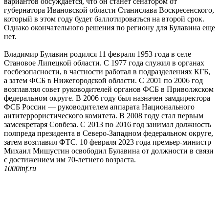
вариантов обсуждается, что он станет сенатором от
губернатора Ивановской области Станислава Воскресенского,
который в этом году будет баллотироваться на второй срок.
Однако окончательного решения по региону для Булавина еще
нет.
Владимир Булавин родился 11 февраля 1953 года в селе
Становое Липецкой области. С 1977 года служил в органах
госбезопасности, в частности работал в подразделениях КГБ,
а затем ФСБ в Нижегородской области. С 2001 по 2006 год
возглавлял совет руководителей органов ФСБ в Приволжском
федеральном округе. В 2006 году был назначен замдиректора
ФСБ России — руководителем аппарата Национального
антитеррористического комитета. В 2008 году стал первым
замсекретаря Совбеза. С 2013 по 2016 год занимал должность
полпреда президента в Северо-Западном федеральном округе,
затем возглавил ФТС. 10 февраля 2023 года премьер-министр
Михаил Мишустин освободил Булавина от должности в связи
с достижением им 70-летнего возраста.
1000inf.ru