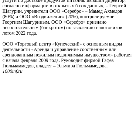
услуги по доставке продуктов питания. Бывший директор,
согласно информации в открытых базах данных, – Георгий
Шагурин, учредители ООО «Серебро» – Мамед Ахмедов
(80%) и ООО «Воздвижение» (20%), контролируемое
Георгием Шагуриным. ООО «Серебро» признано
несостоятельным (банкротом) по заявлению налоговиков
летом 2022 года.
ООО «Торговый центр «Купеческий» с основным видом
деятельности «Аренда и управление собственным или
арендованным нежилым недвижимым имуществом» работает
с начала февраля 2009 года. Руководит фирмой Гафаз
Гюльмаммедов, владеет – Эльмира Гюльмамедова.
1000inf.ru