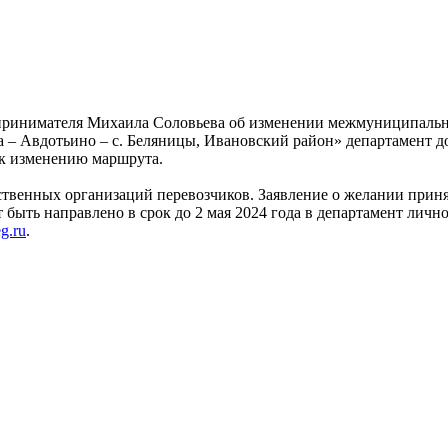
принимателя Михаила Соловьева об изменении межмуниципально
 – Авдотьино – с. Беляницы, Ивановский район» департамент д
 к изменению маршрута.
ственных организаций перевозчиков. Заявление о желании прин
ыть направлено в срок до 2 мая 2024 года в департамент лично 
g.ru
.