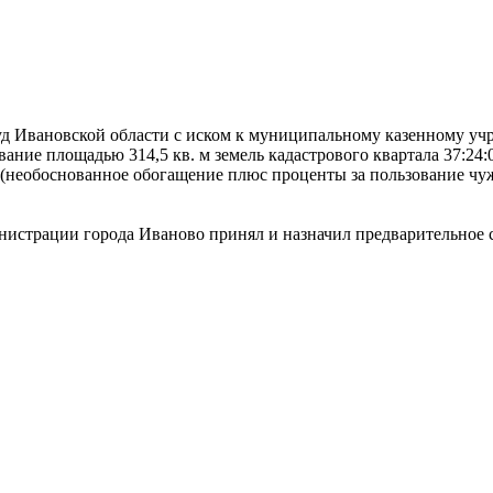
д Ивановской области с иском к муниципальному казенному у
ние площадью 314,5 кв. м земель кадастрового квартала 37:24:04
 (необоснованное обогащение плюс проценты за пользование чуж
страции города Иваново принял и назначил предварительное суд