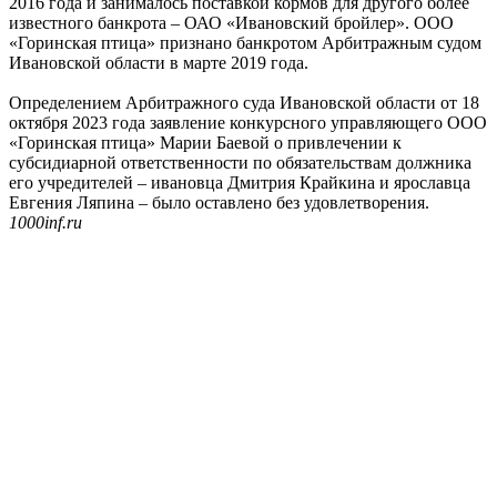
2016 года и занималось поставкой кормов для другого более
известного банкрота – ОАО «Ивановский бройлер». ООО
«Горинская птица» признано банкротом Арбитражным судом
Ивановской области в марте 2019 года.
Определением Арбитражного суда Ивановской области от 18
октября 2023 года заявление конкурсного управляющего ООО
«Горинская птица» Марии Баевой о привлечении к
субсидиарной ответственности по обязательствам должника
его учредителей – ивановца Дмитрия Крайкина и ярославца
Евгения Ляпина – было оставлено без удовлетворения.
1000inf.ru