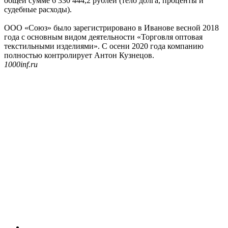
общей сумме 6 330 444,2 рублей (тело долга, проценты и
судебные расходы).
ООО «Союз» было зарегистрировано в Иванове весной 2018
года с основным видом деятельности «Торговля оптовая
текстильными изделиями». С осени 2020 года компанию
полностью контролирует Антон Кузнецов.
1000inf.ru