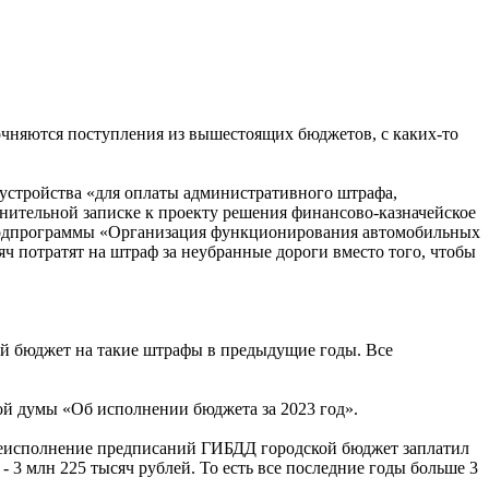
точняются поступления из вышестоящих бюджетов, с каких-то
оустройства «для оплаты административного штрафа,
нительной записке к проекту решения финансово-казначейское
 подпрограммы «Организация функционирования автомобильных
 потратят на штраф за неубранные дороги вместо того, чтобы
кой бюджет на такие штрафы в предыдущие годы. Все
ой думы «Об исполнении бюджета за 2023 год».
неисполнение предписаний ГИБДД городской бюджет заплатил
 - 3 млн 225 тысяч рублей. То есть все последние годы больше 3