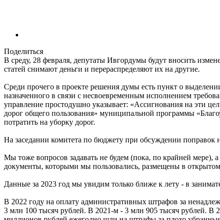
Поделиться
В среду, 28 февраля, депутаты Ивгордумы будут вносить измен
статей снимают деньги и перераспределяют их на другие.
Среди прочего в проекте решения думы есть пункт о выделени
назначенного в связи с несвоевременным исполнением требова
управление простодушно указывает: «Ассигнования на эти ц
дорог общего пользования» муниципальной программы «Благоус
потратить на уборку дорог.
На заседании комитета по бюджету при обсуждении поправок ни
Мы тоже вопросов задавать не будем (пока, по крайней мере),
документы, которыми мы пользовались, размещены в открытом
Данные за 2023 год мы увидим только ближе к лету - в заним
В 2022 году на оплату административных штрафов за ненадле
3 млн 100 тысяч рублей. В 2021-м - 3 млн 905 тысяч рублей. В 2
миллионов рублей ежегодно шли на штрафы за плохо убранные 