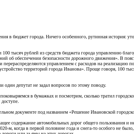
ения в бюджет города. Ничего особенного, рутинная история: у
и 100 тысяч рублей из средств бюджета города управлению благ
ний об обеспечении безопасности дорожного движения». В пояс
ели перераспределяются управлением с расходов на реализацию
тройство территорий города Иванова». Проще говоря, 100 тысяч
 один депутат не задал вопросов по этому поводу.
 а поковыряемся в бумажках и посмотрим, сколько тратил городс
 доступе.
ательном документе под названием «Решение Ивановской городск
жащее содержание автомобильных дорог общего пользования и 
020-м, когда в первой половине года и снега-то особого не было,
дороги или за ямы на этих дорогах.