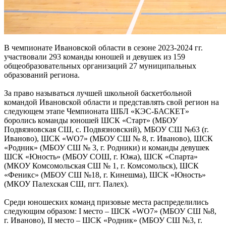
В чемпионате Ивановской области в сезоне 2023-2024 гг.
участвовали 293 команды юношей и девушек из 159
общеобразовательных организаций 27 муниципальных
образований региона.
За право называться лучшей школьной баскетбольной
командой Ивановской области и представлять свой регион на
следующем этапе Чемпионата ШБЛ «КЭС-БАСКЕТ»
боролись команды юношей ШСК «Старт» (МБОУ
Подвязновская СШ, с. Подвязновский), МБОУ СШ №63 (г.
Иваново), ШСК «WO7» (МБОУ СШ № 8, г. Иваново), ШСК
«Родник» (МБОУ СШ № 3, г. Родники) и команды девушек
ШСК «Юность» (МБОУ СОШ, г. Южа), ШСК «Спарта»
(МКОУ Комсомольская СШ № 1, г. Комсомольск), ШСК
«Феникс» (МБОУ СШ №18, г. Кинешма), ШСК «Юность»
(МКОУ Палехская СШ, пгт. Палех).
Среди юношеских команд призовые места распределились
следующим образом: I место – ШСК «WO7» (МБОУ СШ №8,
г. Иваново), II место – ШСК «Родник» (МБОУ СШ №3, г.