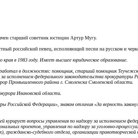
начен старший советник юстиции Артур Мугу.
ный российский певец, исполняющий песни на русском и черкес
о края в 1983 году. Имеет высшее юридическое образование.
, работал в должностях: помощник, старший помощник Теучежск
 за исполнением федерального законодательства прокуратуры Р
курор Промышленного района г. Смоленска Смоленской области.
окурора Ивановской области.
Российской Федерации», знаком отличия «За верность закону» 
 курирует вопросы управления по надзору за исполнением федер
ональных проектов, управления по надзору за уголовно-процесс
), гражданско-судебного отдела, организации правотворческой 