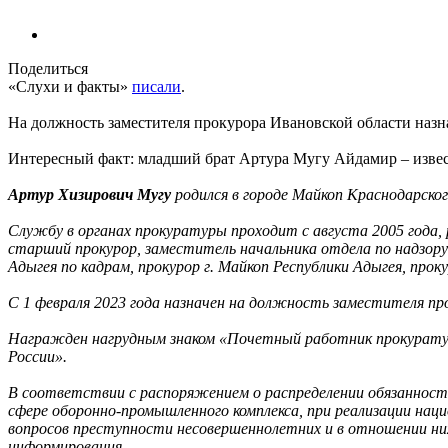
Поделиться
«Слухи и факты»
писали
.
На должность заместителя прокурора Ивановской области наз
Интересный факт: младший брат Артура Мугу Айдамир – извест
Артур Хизирович Мугу
родился в городе Майкоп Краснодарског
Службу в органах прокуратуры проходит с августа 2005 года
старший прокурор, заместитель начальника отдела по надзору
Адыгея по кадрам, прокурор г. Майкоп Республики Адыгея, про
С 1 февраля 2023 года назначен на должность заместителя пр
Награжден нагрудным знаком «Почетный работник прокуратуры 
России».
В соответствии с распоряжением о распределении обязанностей
сфере оборонно-промышленного комплекса, при реализации наци
вопросов преступности несовершеннолетних и в отношении них
информирования.