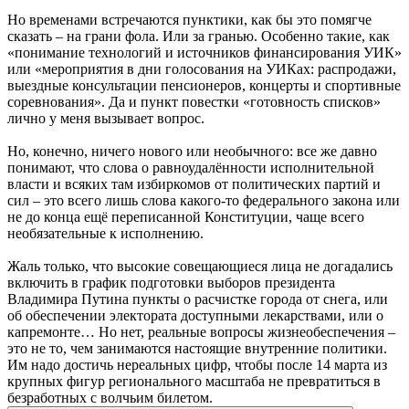
Но временами встречаются пунктики, как бы это помягче
сказать – на грани фола. Или за гранью. Особенно такие, как
«понимание технологий и источников финансирования УИК»
или «мероприятия в дни голосования на УИКах: распродажи,
выездные консультации пенсионеров, концерты и спортивные
соревнования». Да и пункт повестки «готовность списков»
лично у меня вызывает вопрос.
Но, конечно, ничего нового или необычного: все же давно
понимают, что слова о равноудалённости исполнительной
власти и всяких там избиркомов от политических партий и
сил – это всего лишь слова какого-то федерального закона или
не до конца ещё переписанной Конституции, чаще всего
необязательные к исполнению.
Жаль только, что высокие совещающиеся лица не догадались
включить в график подготовки выборов президента
Владимира Путина пункты о расчистке города от снега, или
об обеспечении электората доступными лекарствами, или о
капремонте… Но нет, реальные вопросы жизнеобеспечения –
это не то, чем занимаются настоящие внутренние политики.
Им надо достичь нереальных цифр, чтобы после 14 марта из
крупных фигур регионального масштаба не превратиться в
безработных с волчьим билетом.