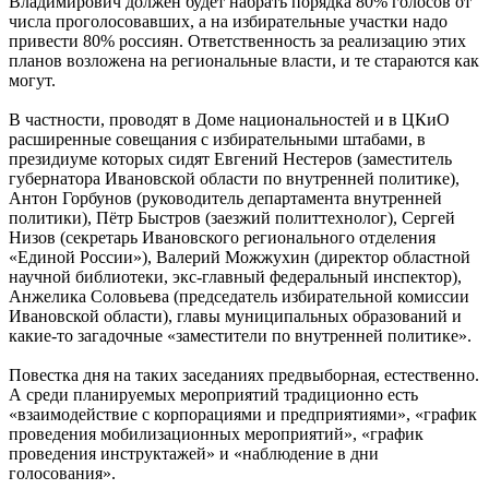
Владимирович должен будет набрать порядка 80% голосов от
числа проголосовавших, а на избирательные участки надо
привести 80% россиян. Ответственность за реализацию этих
планов возложена на региональные власти, и те стараются как
могут.
В частности, проводят в Доме национальностей и в ЦКиО
расширенные совещания с избирательными штабами, в
президиуме которых сидят Евгений Нестеров (заместитель
губернатора Ивановской области по внутренней политике),
Антон Горбунов (руководитель департамента внутренней
политики), Пётр Быстров (заезжий политтехнолог), Сергей
Низов (секретарь Ивановского регионального отделения
«Единой России»), Валерий Можжухин (директор областной
научной библиотеки, экс-главный федеральный инспектор),
Анжелика Соловьева (председатель избирательной комиссии
Ивановской области), главы муниципальных образований и
какие-то загадочные «заместители по внутренней политике».
Повестка дня на таких заседаниях предвыборная, естественно.
А среди планируемых мероприятий традиционно есть
«взаимодействие с корпорациями и предприятиями», «график
проведения мобилизационных мероприятий», «график
проведения инструктажей» и «наблюдение в дни
голосования».