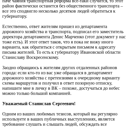
паче чаяния транспортная реформа все-таки случится, то этот
район фактически останется без общественного транспорта –
все это сподвигло несколько десятков людей обратиться к
губернатору.
Естественно, ответ жителям пришел из департамента
дорожного хозяйства и транспорта, подписал его заместитель
директора департамента Денис Марченко (этот документ у нас
тоже есть). И этот ответ таков, что я пока не вижу иного
варианта, как обратиться с открытым письмом к адресату
письма жителей. То есть к губернатору Ивановской области
Станиславу Воскресенскому.
Заодно обращаюсь к жителям других отдаленных районов
города: если кто-то из вас уже обращался в департамент
дорожного хозяйства с претензиями к очередному варианту
схемы маршрутов и получил в ответ позорную отписку,
напишите мне в личку в ВК – похоже, достучаться до небес
можно только большой компанией.
Уважаемый Станислав Сергеевич!
Одним из ваших любимых тезисов, который вы регулярно
используете в ваших публичных выступлениях, является
требование слушать и слышать людей, обсуждать все