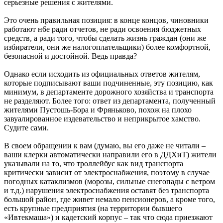
серьезные решения с жителями.
Это очень правильная позиция: в конце концов, чиновники
работают н6е ради отчетов, не ради освоения бюджетных
средств, а ради того, чтобы сделать жизнь граждан (они же
избиратели, они же налогоплательщики) более комфортной,
безопасной и достойной. Ведь правда?
Однако если исходить из официальных ответов жителям,
которые подписывают ваши подчиненные, эту позицию, как
минимум, в департаменте дорожного хозяйства и транспорта
не разделяют. Более того: ответ из департамента, полученный
жителями Пустошь-Бора и Фряньково, похож на плохо
завуалированное издевательство и неприкрытое хамство.
Судите сами.
В своем обращении к вам (думаю, вы его даже не читали –
ваши клерки автоматически направили его в ДДХиТ) жители
указывали на то, что троллейбус как вид транспорта
критически зависит от электроснабжения, поэтому в случае
погодных катаклизмов (морозы, сильные снегопады с ветром
и т.д.) нарушения электроснабжения оставят без транспорта
большой район, где живет немало пенсионеров, а кроме того,
есть крупные предприятия (на территории бывшего
«Ивтекмаша») и кадетский корпус – так что сюда приезжают