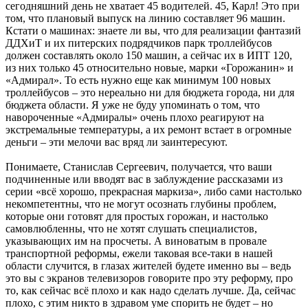
сегодняшний день не хватает 45 водителей. 45, Карл! Это при
том, что плановый выпуск на линию составляет 96 машин.
Кстати о машинах: знаете ли вы, что для реализации фантазий
ДДХиТ и их питерских подрядчиков парк троллейбусов
должен составлять около 150 машин, а сейчас их в ИПТ 120,
из них только 45 относительно новые, марки «Горожанин» и
«Адмирал». То есть нужно еще как минимум 100 новых
троллейбусов – это нереально ни для бюджета города, ни для
бюджета области. Я уже не буду упоминать о том, что
навороченные «Адмиралы» очень плохо реагируют на
экстремальные температуры, а их ремонт встает в огромные
деньги – эти мелочи вас вряд ли заинтересуют.
Понимаете, Станислав Сергеевич, получается, что ваши
подчиненные или вводят вас в заблуждение рассказами из
серии «всё хорошо, прекрасная маркиза», либо сами настолько
некомпетентны, что не могут осознать глубины проблем,
которые они готовят для простых горожан, и настолько
самовлюбленны, что не хотят слушать специалистов,
указывающих им на просчеты. А виноватым в провале
транспортной реформы, ежели таковая все-таки в нашей
области случится, в глазах жителей будете именно вы – ведь
это вы с экранов телевизоров говорите про эту реформу, про
то, как сейчас всё плохо и как надо сделать лучше. Да, сейчас
плохо, с этим никто в здравом уме спорить не будет – но