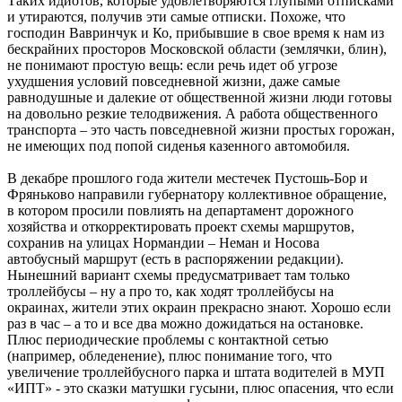
Таких идиотов, которые удовлетворяются глупыми отписками
и утираются, получив эти самые отписки. Похоже, что
господин Вавринчук и Ко, прибывшие в свое время к нам из
бескрайних просторов Московской области (землячки, блин),
не понимают простую вещь: если речь идет об угрозе
ухудшения условий повседневной жизни, даже самые
равнодушные и далекие от общественной жизни люди готовы
на довольно резкие телодвижения. А работа общественного
транспорта – это часть повседневной жизни простых горожан,
не имеющих под попой сиденья казенного автомобиля.
В декабре прошлого года жители местечек Пустошь-Бор и
Фряньково направили губернатору коллективное обращение,
в котором просили повлиять на департамент дорожного
хозяйства и откорректировать проект схемы маршрутов,
сохранив на улицах Нормандии – Неман и Носова
автобусный маршрут (есть в распоряжении редакции).
Нынешний вариант схемы предусматривает там только
троллейбусы – ну а про то, как ходят троллейбусы на
окраинах, жители этих окраин прекрасно знают. Хорошо если
раз в час – а то и все два можно дожидаться на остановке.
Плюс периодические проблемы с контактной сетью
(например, обледенение), плюс понимание того, что
увеличение троллейбусного парка и штата водителей в МУП
«ИПТ» - это сказки матушки гусыни, плюс опасения, что если