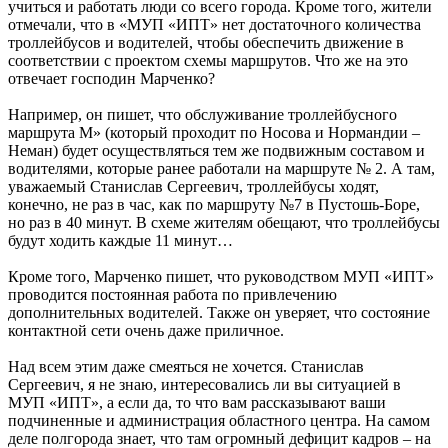
учиться и работать люди со всего города. Кроме того, жители
отмечали, что в «МУП «ИПТ» нет достаточного количества
троллейбусов и водителей, чтобы обеспечить движение в
соответствии с проектом схемы маршрутов. Что же на это
отвечает господин Марченко?
Например, он пишет, что обслуживание троллейбусного
маршрута М» (который проходит по Носова и Нормандии –
Неман) будет осуществляться тем же подвижным составом и
водителями, которые ранее работали на маршруте № 2. А там,
уважаемый Станислав Сергеевич, троллейбусы ходят,
конечно, не раз в час, как по маршруту №7 в Пустошь-Боре,
но раз в 40 минут. В схеме жителям обещают, что троллейбусы
будут ходить каждые 11 минут…
Кроме того, Марченко пишет, что руководством МУП «ИПТ»
проводится постоянная работа по привлечению
дополнительных водителей. Также он уверяет, что состояние
контактной сети очень даже приличное.
Над всем этим даже смеяться не хочется. Станислав
Сергеевич, я не знаю, интересовались ли вы ситуацией в
МУП «ИПТ», а если да, то что вам рассказывают ваши
подчиненные и администрация областного центра. На самом
деле полгорода знает, что там огромный дефицит кадров – на