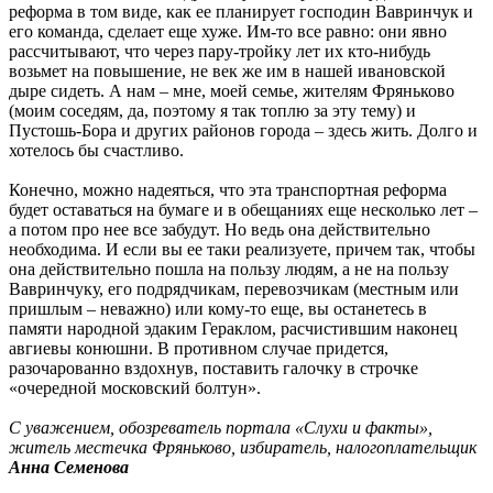
реформа в том виде, как ее планирует господин Вавринчук и
его команда, сделает еще хуже. Им-то все равно: они явно
рассчитывают, что через пару-тройку лет их кто-нибудь
возьмет на повышение, не век же им в нашей ивановской
дыре сидеть. А нам – мне, моей семье, жителям Фряньково
(моим соседям, да, поэтому я так топлю за эту тему) и
Пустошь-Бора и других районов города – здесь жить. Долго и
хотелось бы счастливо.
Конечно, можно надеяться, что эта транспортная реформа
будет оставаться на бумаге и в обещаниях еще несколько лет –
а потом про нее все забудут. Но ведь она действительно
необходима. И если вы ее таки реализуете, причем так, чтобы
она действительно пошла на пользу людям, а не на пользу
Вавринчуку, его подрядчикам, перевозчикам (местным или
пришлым – неважно) или кому-то еще, вы останетесь в
памяти народной эдаким Гераклом, расчистившим наконец
авгиевы конюшни. В противном случае придется,
разочарованно вздохнув, поставить галочку в строчке
«очередной московский болтун».
С уважением, обозреватель портала «Слухи и факты»,
житель местечка Фряньково, избиратель, налогоплательщик
Анна Семенова