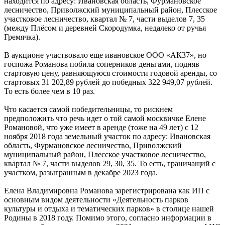
находится по адресу: Ивановская область, Фурмановское
лесничество, Приволжский муниципальный район, Плесское
участковое лесничество, квартал № 7, части выделов 7, 35
(между Плёсом и деревней Скородумка, недалеко от ручья
Гремячка).
В аукционе участвовало еще ивановское ООО «АК37», но
госпожа Романова побила соперников деньгами, подняв
стартовую цену, равняющуюся стоимости годовой аренды, со
стартовых 31 202,89 рублей до победных 322 949,07 рублей.
То есть более чем в 10 раз.
Что касается самой победительницы, то рискнем
предположить что речь идет о той самой москвичке Елене
Романовой, что уже имеет в аренде (тоже на 49 лет) с 12
ноября 2018 года земельный участок по адресу: Ивановская
область, Фурмановское лесничество, Приволжский
муниципальный район, Плесское участковое лесничество,
квартал № 7, части выделов 29, 30, 35. То есть, граничащий с
участком, разыгранным в декабре 2023 года.
Елена Владимировна Романова зарегистрирована как ИП с
основным видом деятельности «Деятельность парков
культуры и отдыха и тематических парков» в столице нашей
Родины в 2018 году. Помимо этого, согласно информации в