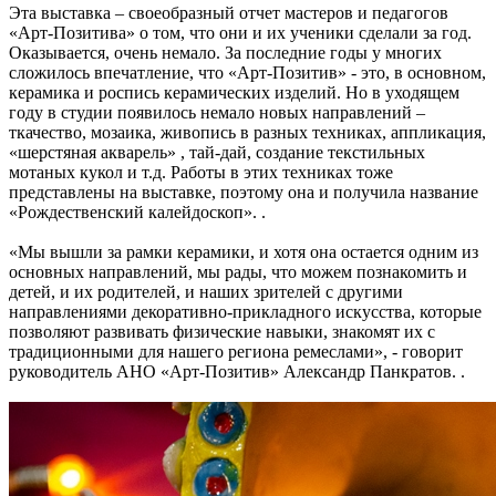
Эта выставка – своеобразный отчет мастеров и педагогов
«Арт-Позитива» о том, что они и их ученики сделали за год.
Оказывается, очень немало. За последние годы у многих
сложилось впечатление, что «Арт-Позитив» - это, в основном,
керамика и роспись керамических изделий. Но в уходящем
году в студии появилось немало новых направлений –
ткачество, мозаика, живопись в разных техниках, аппликация,
«шерстяная акварель» , тай-дай, создание текстильных
мотаных кукол и т.д. Работы в этих техниках тоже
представлены на выставке, поэтому она и получила название
«Рождественский калейдоскоп». .
«Мы вышли за рамки керамики, и хотя она остается одним из
основных направлений, мы рады, что можем познакомить и
детей, и их родителей, и наших зрителей с другими
направлениями декоративно-прикладного искусства, которые
позволяют развивать физические навыки, знакомят их с
традиционными для нашего региона ремеслами», - говорит
руководитель АНО «Арт-Позитив» Александр Панкратов. .