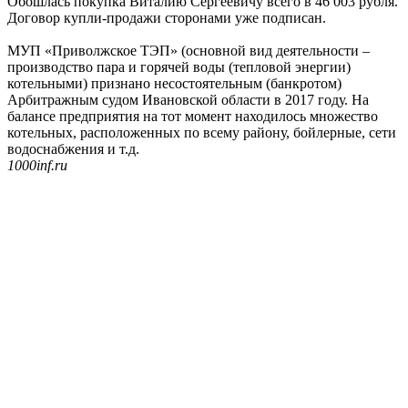
Обошлась покупка Виталию Сергеевичу всего в 46 003 рубля.
Договор купли-продажи сторонами уже подписан.
МУП «Приволжское ТЭП» (основной вид деятельности –
производство пара и горячей воды (тепловой энергии)
котельными) признано несостоятельным (банкротом)
Арбитражным судом Ивановской области в 2017 году. На
балансе предприятия на тот момент находилось множество
котельных, расположенных по всему району, бойлерные, сети
водоснабжения и т.д.
1000inf.ru