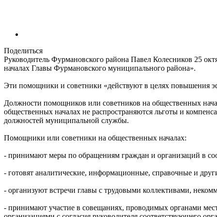
Поделиться
Руководитель Фурмановского района Павел Колесников 25 окт
началах Главы Фурмановского муниципального района».
Эти помощники и советники «действуют в целях повышения эф
Должности помощников или советников на общественных нач
общественных началах не распространяются льготы и компенса
должностей муниципальной службы.
Помощники или советники на общественных началах:
- принимают меры по обращениям граждан и организаций в со
- готовят аналитические, информационные, справочные и друг
- организуют встречи главы с трудовыми коллективами, неком
- принимают участие в совещаниях, проводимых органами ме
организациями с согласия руководителя соответствующего орга