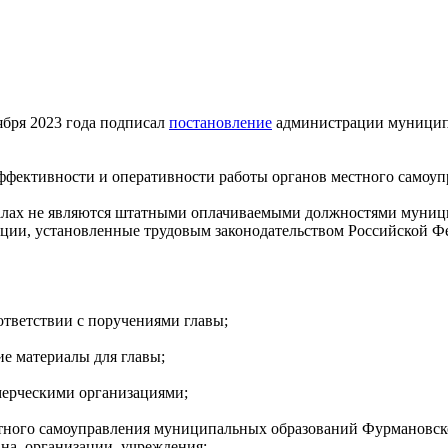
ября 2023 года подписал
постановление
администрации муниципа
фективности и оперативности работы органов местного самоуп
алах не являются штатными оплачиваемыми должностями муниц
ции, установленные трудовым законодательством Российской Фе
ответствии с поручениями главы;
ие материалы для главы;
мерческими организациями;
стного самоуправления муниципальных образований Фурмановск
на, организации, учреждения;