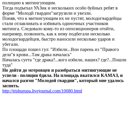
полицию к митингующим.
Тогда подъехал УАЗик и нескольких особо буйных ребят в
форме "Молодй гвардии"загрузили и увезли.
Поняв, что к митингующим их не пустят, молодогвардейцы
стали отлавливать и избивать одиночных участников
митинга. Следовало кому-то из оппозиционеров отойти,
например, позвонить, как к нему подбегали несколько
молодогвардейцев, быстро наносили несколько ударов и
убегали.
По площади пошел гул: "Избили...Вон парень из "Правого
дела"в крови...Там драка началась"
Началась суета "где драка?...кого избили, наших? где?...Пошли
туда"
Но дойти до мгеровцев и разобраться митингующие не
успели - полиция бдила. На площадь вкатился КАМАЗ, и
начался разгон "Молодой гвардии", который мне удалось
заснять.
http://trishurupa.livejournal.com/10080.html