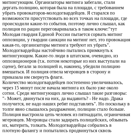
митингующим. Организаторы митинга забегали, стали
дергать полицию, которая была на площади, с требованием
убрать провокаторов-молодогвардейцев. Я старался по
возможности присутствовать во всех точках на площади, где
происходили какие-то события, поэтому лично слышал, как
полиция по рации переговаривалась в таком ключе:"тут
Молодая гвардия Единой России пытается сорвать митинг
оппозиции, у гвардии санкции на митинг нет, это провокация
какая-то, организаторы митинга требуют их убрать".
Молодогвардейцы настойчиво пытались примкнуть к
митингующим. Какие-то люди в штатском, очевидно, из
оппозиционеров (т.к. потом некоторые из них выступали на
сцене), бегали за полицией и, наконец, убедили полицию
вмешаться. И полиция отвела мгеровцев в сторону и
приказала им свернуть флаги.
Количество молодогвардейцев постепенно увеличивалось,
через 15 минут после начала митинга их было уже около
сотни. Среди митингующих лично слышал такие разговоры:
"- Может, двинуться на них, да выдавить? - Не надо. Драка
получится, не надо наших ребят подставлять". Но поскольку в
толпе явно слышалось раздражение, полиции стало больше.
Полиция выстроила цепь человек из пятнадцати, ограничивая
мгеровцев. Мгеровцы стали задирать полицейских, обзывать
их, материть, толкать. Молодогвардейцы собрались в
плотную фалангу и попытались продвинуться сквозь