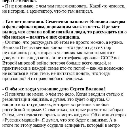
пера Семененко.
- Я не понимаю, с чем там полемизировать. Какой-то человек,
не историк, а архитектор, что-то там написал.
-
Там нет полемики. Семененко называет Волкова лжецом
и фальсификатором, порочащим чью-то честь. И делает
вывод, что если на войне погибли люди, то рассуждать ни о
чём нельзя – память о них священна.
- Считаю, что рассуждать об этом не просто можно, а нужно.
Великая Отечественная война – это одна из до сих пор
незаживших ран, которая в условиях закрытости многих
документов так до конца и не отрефлексирована. СССР во
Второй мировой войне потерял больше всего людей, и
практически в каждой семье кто-то погиб – как же возможно
не копаться в этой теме, не пытаться понять, что тогда
произошло? Это право любого человека.
-
О чём же тогда уголовное дело Сергея Волкова?
- Я понятия не имею, о чём это дело. Когда вводили статью о
реабилитации нацизма, я думал, это будет о другом. О
нацистских татуировках, которые встретишь в любой
российской тюрьме. О свастиках, которые рисуют на заборах.
О том, что нельзя говорить «смерть жидам». Об организаторах
«Русских маршей». Я думал, что это будет о нацизме. А в
итоге по этому закону осудили аспиранта, который в метро