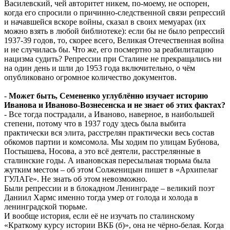
Василевский, чей авторитет никем, по-моему, не оспорен,
когда его спросили о причинно-следственной связи репрессий
и начавшейся вскоре войны, сказал в своих мемуарах (их
можно взять в любой библиотеке): если бы не было репрессий
1937-39 годов, то, скорее всего, Великая Отечественная война
и не случилась бы. Что же, его посмертно за реабилитацию
нацизма судить? Репрессии при Сталине не прекращались ни
на один день и шли до 1953 года включительно, о чём
опубликовано огромное количество документов.
-
Может быть, Семененко углублённо изучает историю
Иванова и Иваново-Вознесенска и не знает об этих фактах?
- Все тогда пострадали, а Иваново, наверное, в наибольшей
степени, потому что в 1937 году здесь была выбита
практически вся элита, расстрелян практически весь состав
обкомов партии и комсомола. Мы ходим по улицам Бубнова,
Постышева, Носова, а это всё деятели, расстрелянные в
сталинские годы. А ивановская пересыльная тюрьма была
жутким местом – об этом Солженицын пишет в «Архипелаг
ГУЛАГе». Не знать об этом невозможно.
Были репрессии и в блокадном Ленинграде – великий поэт
Даниил Хармс именно тогда умер от голода и холода в
ленинградской тюрьме.
И вообще история, если её не изучать по сталинскому
«Краткому курсу истории ВКБ (б)», она не чёрно-белая. Когда