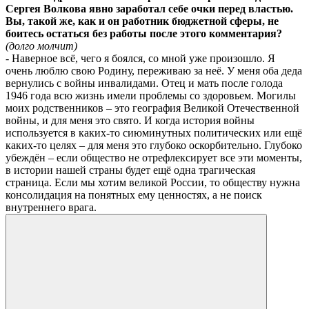
Сергея Волкова явно заработал себе очки перед властью.
Вы, такой же, как и он работник бюджетной сферы, не
боитесь остаться без работы после этого комментария?
(долго молчит)
- Наверное всё, чего я боялся, со мной уже произошло. Я
очень люблю свою Родину, переживаю за неё. У меня оба деда
вернулись с войны инвалидами. Отец и мать после голода
1946 года всю жизнь имели проблемы со здоровьем. Могилы
моих родственников – это география Великой Отечественной
войны, и для меня это свято. И когда история войны
используется в каких-то сиюминутных политических или ещё
каких-то целях – для меня это глубоко оскорбительно. Глубоко
убеждён – если общество не отрефлексирует все эти моменты,
в истории нашей страны будет ещё одна трагическая
страница. Если мы хотим великой России, то обществу нужна
консолидация на понятных ему ценностях, а не поиск
внутреннего врага.