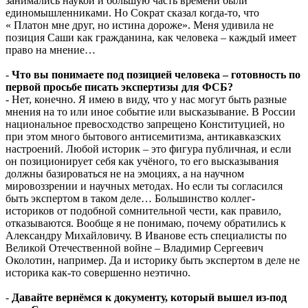
занимались наукой и большую часть времени были
единомышленниками. Но Сократ сказал когда-то, что
« Платон мне друг, но истина дороже». Меня удивила не
позиция Саши как гражданина, как человека – каждый имеет
право на мнение…
-
Что вы понимаете под позицией человека – готовность по
первой просьбе писать экспертизы для ФСБ?
- Нет, конечно. Я имею в виду, что у нас могут быть разные
мнения на то или иное событие или высказывание. В России
национальное превосходство запрещено Конституцией, но
при этом много бытового антисемитизма, антикавказских
настроений. Любой историк – это фигура публичная, и если
он позиционирует себя как учёного, то его высказывания
должны базироваться не на эмоциях, а на научном
мировоззрении и научных методах. Но если ты согласился
быть экспертом в таком деле… Большинство коллег-
историков от подобной сомнительной чести, как правило,
отказываются. Вообще я не понимаю, почему обратились к
Александру Михайловичу. В Иванове есть специалисты по
Великой Отечественной войне – Владимир Сергеевич
Околотин, например. Да и историку быть экспертом в деле не
историка как-то совершенно неэтично.
-
Давайте вернёмся к документу, который вышел из-под