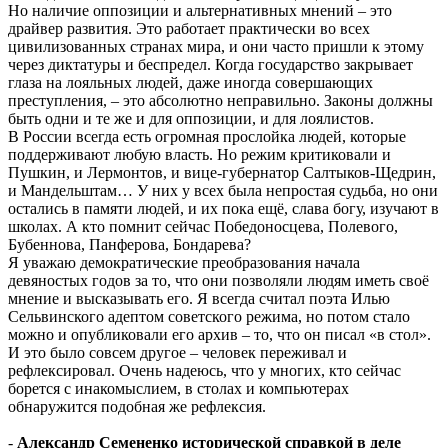
Но наличие оппозиции и альтернативных мнений – это
драйвер развития. Это работает практически во всех
цивилизованных странах мира, и они часто пришли к этому
через диктатуры и беспредел. Когда государство закрывает
глаза на лояльных людей, даже иногда совершающих
преступления, – это абсолютно неправильно. Законы должны
быть одни и те же и для оппозиции, и для лоялистов.
В России всегда есть огромная прослойка людей, которые
поддерживают любую власть. Но режим критиковали и
Пушкин, и Лермонтов, и вице-губернатор Салтыков-Щедрин,
и Мандельштам… У них у всех была непростая судьба, но они
остались в памяти людей, и их пока ещё, слава богу, изучают в
школах. А кто помнит сейчас Победоносцева, Полевого,
Бубеннова, Панферова, Бондарева?
Я уважаю демократические преобразования начала
девяностых годов за то, что они позволяли людям иметь своё
мнение и высказывать его. Я всегда считал поэта Илью
Сельвинского адептом советского режима, но потом стало
можно и опубликовали его архив – то, что он писал «в стол».
И это было совсем другое – человек переживал и
рефлексировал. Очень надеюсь, что у многих, кто сейчас
борется с инакомыслием, в столах и компьютерах
обнаружится подобная же рефлексия.
-
Александр Семененко исторической справкой в деле