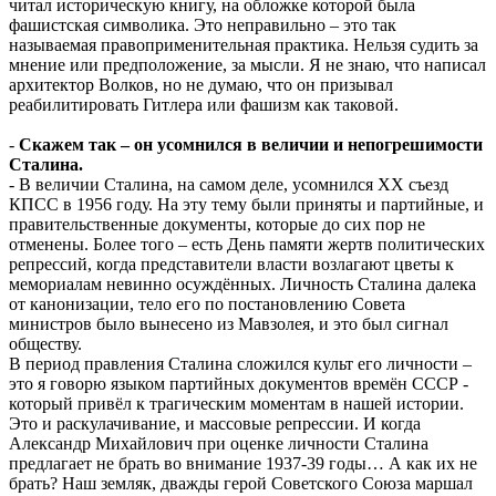
читал историческую книгу, на обложке которой была
фашистская символика. Это неправильно – это так
называемая правоприменительная практика. Нельзя судить за
мнение или предположение, за мысли. Я не знаю, что написал
архитектор Волков, но не думаю, что он призывал
реабилитировать Гитлера или фашизм как таковой.
-
Скажем так – он усомнился в величии и непогрешимости
Сталина.
- В величии Сталина, на самом деле, усомнился ХХ съезд
КПСС в 1956 году. На эту тему были приняты и партийные, и
правительственные документы, которые до сих пор не
отменены. Более того – есть День памяти жертв политических
репрессий, когда представители власти возлагают цветы к
мемориалам невинно осуждённых. Личность Сталина далека
от канонизации, тело его по постановлению Совета
министров было вынесено из Мавзолея, и это был сигнал
обществу.
В период правления Сталина сложился культ его личности –
это я говорю языком партийных документов времён СССР -
который привёл к трагическим моментам в нашей истории.
Это и раскулачивание, и массовые репрессии. И когда
Александр Михайлович при оценке личности Сталина
предлагает не брать во внимание 1937-39 годы… А как их не
брать? Наш земляк, дважды герой Советского Союза маршал