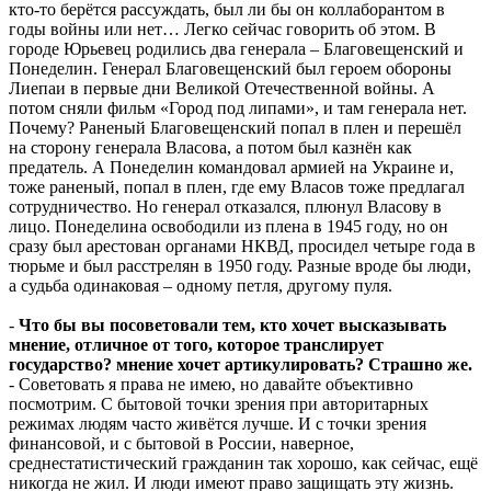
кто-то берётся рассуждать, был ли бы он коллаборантом в
годы войны или нет… Легко сейчас говорить об этом. В
городе Юрьевец родились два генерала – Благовещенский и
Понеделин. Генерал Благовещенский был героем обороны
Лиепаи в первые дни Великой Отечественной войны. А
потом сняли фильм «Город под липами», и там генерала нет.
Почему? Раненый Благовещенский попал в плен и перешёл
на сторону генерала Власова, а потом был казнён как
предатель. А Понеделин командовал армией на Украине и,
тоже раненый, попал в плен, где ему Власов тоже предлагал
сотрудничество. Но генерал отказался, плюнул Власову в
лицо. Понеделина освободили из плена в 1945 году, но он
сразу был арестован органами НКВД, просидел четыре года в
тюрьме и был расстрелян в 1950 году. Разные вроде бы люди,
а судьба одинаковая – одному петля, другому пуля.
-
Что бы вы посоветовали тем, кто хочет высказывать
мнение, отличное от того, которое транслирует
государство? мнение хочет артикулировать? Страшно же.
- Советовать я права не имею, но давайте объективно
посмотрим. С бытовой точки зрения при авторитарных
режимах людям часто живётся лучше. И с точки зрения
финансовой, и с бытовой в России, наверное,
среднестатистический гражданин так хорошо, как сейчас, ещё
никогда не жил. И люди имеют право защищать эту жизнь.