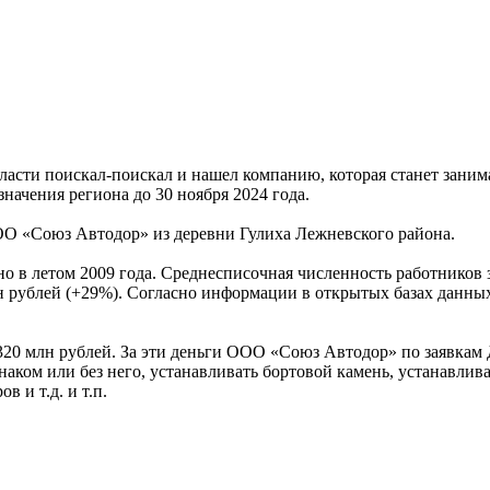
ласти поискал-поискал и нашел компанию, которая станет зани
ачения региона до 30 ноября 2024 года.
О «Союз Автодор» из деревни Гулиха Лежневского района.
в летом 2009 года. Среднесписочная численность работников за
млн рублей (+29%). Согласно информации в открытых базах данны
20 млн рублей. За эти деньги ООО «Союз Автодор» по заявкам 
наком или без него, устанавливать бортовой камень, устанавл
в и т.д. и т.п.