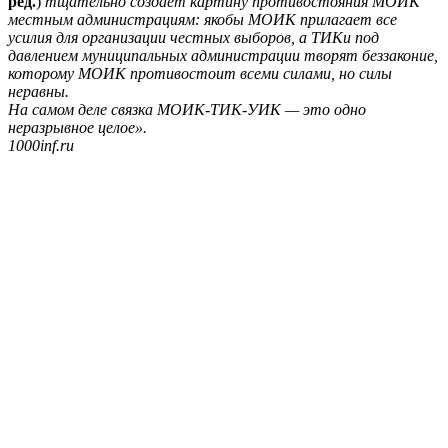
ред.
)
тщательно создает картину противостояния МОИК
местным администрациям: якобы МОИК прилагает все
усилия для организации честных выборов, а ТИКи под
давлением муниципальных администрации творят беззаконие,
которому МОИК противостоит всеми силами, но силы
неравны.
На самом деле связка МОИК-ТИК-УИК — это одно
неразрывное целое».
1000inf.ru