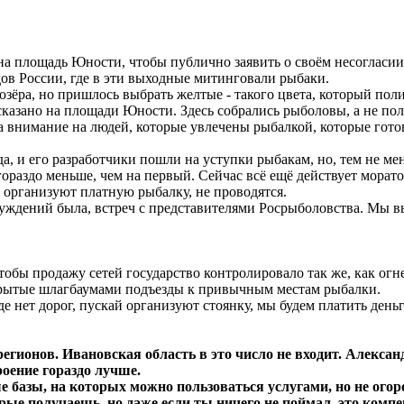
на площадь Юности, чтобы публично заявить о своём несогласии
дов России, где в эти выходные митинговали рыбаки.
озёра, но пришлось выбрать желтые - такого цвета, который пол
 сказано на площади Юности. Здесь собрались рыболовы, а не по
 внимание на людей, которые увлечены рыбалкой, которые готовы 
 и его разработчики пошли на уступки рыбакам, но, тем не мене
ораздо меньше, чем на первый. Сейчас всё ещё действует морато
организуют платную рыбалку, не проводятся.
уждений была, встреч с представителями Росрыболовства. Мы в
обы продажу сетей государство контролировало так же, как огне
закрытые шлагбаумами подъезды к привычным местам рыбалки.
 нет дорог, пускай организуют стоянку, мы будем платить деньги.
гионов. Ивановская область в это число не входит. Алекса
оение гораздо лучше.
 базы, на которых можно пользоваться услугами, но не ого
орые получаешь, но даже если ты ничего не поймал, это комп