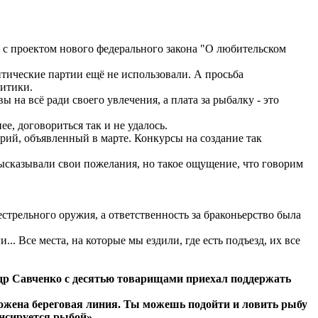
 с проектом нового федерального закона "О любительском
итические партии ещё не использовали. А просьба
литики.
на всё ради своего увлечения, а плата за рыбалку - это
е, договориться так и не удалось.
рий, объявленный в марте. Конкурсы на создание так
ысказывали свои пожелания, но такое ощущение, что говорим
стрельного оружия, а ответственность за браконьерство была
.. Все места, на которые мы ездили, где есть подъезд, их все
ндр Савченко с десятью товарищами приехал поддержать
рожена береговая линия. Ты можешь подойти и ловить рыбу
енсируется рыбой».