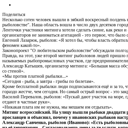
Поделиться
Несколько сотен человек вышли в зябкий воскресный полдень 
рыболовстве". Наша область вошла в число двух десятков горо
Ленточки участники митинга хотели сделать синие, как реки и 
организаторов не заниматься агитацией - это первое, что было
Евгений Лазарюк, рыболов: «Я хотел бы, чтобы власть обратила
феномен какой-то».
Законопроект "О любительском рыболовстве"обсуждали полгода,
Правда, на этот, уже второй митинг рыболовов людей пришло г
называемых рыбопромысловых участков, где предприниматели 
Александр Катышев, организатор митинга: «Большая масса обс
со стеной».
«Мы против платной рыбалки...»
«Сегодня - рыба, а завтра - грибы по билетам».
Кроме бесплатной рыбалки люди подписываются ещё и за то, чт
гораздо жестче, чем сегодня. Но самый острый вопрос - это 
Василий Перевалов, рыболов: «Пускай дают участок на море, где
отдают в частные руки».
«Никакая плата им не нужна, мы мешаем им отдыхать».
Митинг всероссийский. На улицу вышли рыбаки двадцати ре
ярославцев и объяснил, почему у ивановских рыбаков настр
Александр Савченко, рыболов (Иваново): «Есть рыболовные
на её территории... Согласовываешь цены за те услуги, кот