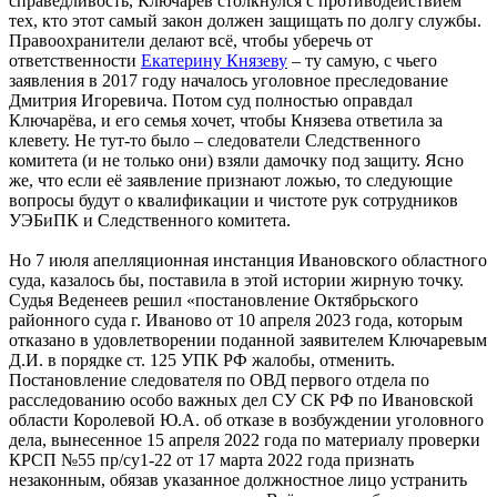
справедливость, Ключарёв столкнулся с противодействием
тех, кто этот самый закон должен защищать по долгу службы.
Правоохранители делают всё, чтобы уберечь от
ответственности
Екатерину Князеву
– ту самую, с чьего
заявления в 2017 году началось уголовное преследование
Дмитрия Игоревича. Потом суд полностью оправдал
Ключарёва, и его семья хочет, чтобы Князева ответила за
клевету. Не тут-то было – следователи Следственного
комитета (и не только они) взяли дамочку под защиту. Ясно
же, что если её заявление признают ложью, то следующие
вопросы будут о квалификации и чистоте рук сотрудников
УЭБиПК и Следственного комитета.
Но 7 июля апелляционная инстанция Ивановского областного
суда, казалось бы, поставила в этой истории жирную точку.
Судья Веденеев решил «постановление Октябрьского
районного суда г. Иваново от 10 апреля 2023 года, которым
отказано в удовлетворении поданной заявителем Ключаревым
Д.И. в порядке ст. 125 УПК РФ жалобы, отменить.
Постановление следователя по ОВД первого отдела по
расследованию особо важных дел СУ СК РФ по Ивановской
области Королевой Ю.А. об отказе в возбуждении уголовного
дела, вынесенное 15 апреля 2022 года по материалу проверки
КРСП №55 пр/су1-22 от 17 марта 2022 года признать
незаконным, обязав указанное должностное лицо устранить