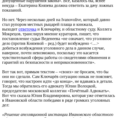
допущенные нарушения закона». Всё, казалось бы, яснее
некуда – Екатерина Князева должна ответить за дачу ложных
показаний.
Но нет. Через несколько дней на Ivanovolive, который давно
стал рупором местных рыцарей плаща и кинжала,
выходит
ответочка
и Ключарёву, и областному суду. Коллега
Мокрецов, транслируя мнение кураторов, пишет, что
постановление судьи Веденеева «не означает, что уголовное
дело (против Князевой – ред.) будет возбуждено <…>
добиться возбуждения уголовного дела в данном случае,
наверное, почти невозможно, поскольку это касается
чувствительной сферы работы со свидетелями обвинения и
гарантий их безопасности и неприкосновенности».
Вот так вот, прямым текстом – «своих» не бросаем, что бы
они ни сделали. Сам Ключарёв ситуацию никак не поясняет,
говорит, что настроен идти «до конца», не вдаваясь в детали.
Тогда мы обратились его адвокату Юлии Волоцкой,
председателю московской коллегии «Почётный Адвокатъ».
Вот что сказала Юлия Владимировна, которая уже отметилась
в Ивановской области победами в ряде громких уголовных
дел:
«Решение апелляционной инстанции Ивановского областного