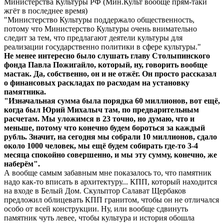
Министерства Культуры РФ (Мин.Культ вообще прям-таки
жгёт в последнее время)
"Министерство Культуры поддержало общественность,
потому что Министерство Культуры очень внимательно
следит за тем, что предлагают деятели культуры для
реализации государственно политики в сфере культуры."
Не менее интересно было слушать главу Столыпинского
фонда Павла Пожигайло, который, ну, говорить вообще
мастак. Да, собственно, он и не отжёг. Он просто рассказал
о финансовых раскладах по расходам на установку
памятника.
"Изначальная сумма была порядка 60 миллионов, вот ещё,
когда был Юрий Михалыч там, по предварительным
расчетам. Мы уложимся в 23 точно, но думаю, что и
меньше, потому что конечно будем бороться за каждый
рубль. Значит, на сегодня мы собрали 10 миллионов, сдало
около 1000 человек, мы ещё будем собирать где-то 3-4
месяца спокойно совершенно, и мы эту сумму, конечно, же
наберём".
А вообще самым забавным мне показалось то, что памятник
надо как-то вписать в архитектуру... КПП, который находится
на входе в Белый Дом. Скульптор Салават Щербаков
предложил облицевать КПП гранитом, чтобы он не отличался
особо от всей конструкции. Ну, или вообще сдвинуть
памятник чуть левее, чтобы культура и история обошла