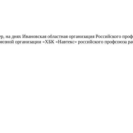
мер, на днях Ивановская областная организация Российского пр
оюзной организации «ХБК «Навтекс» российского профсоюза ра