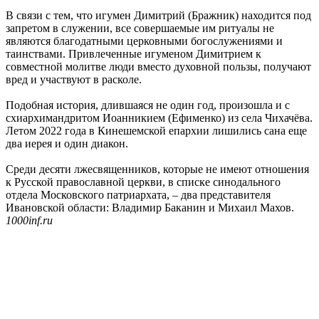
В связи с тем, что игумен Димитрий (Бражник) находится под
запретом в служении, все совершаемые им ритуалы не
являются благодатными церковными богослужениями и
таинствами. Привлеченные игуменом Димитрием к
совместной молитве люди вместо духовной пользы, получают
вред и участвуют в расколе.
Подобная история, длившаяся не один год, произошла и с
схиархимандритом Иоанникием (Ефименко) из села Чихачёва.
Летом 2022 года в Кинешемской епархии лишились сана еще
два иерея и один диакон.
Среди десяти лжесвященников, которые не имеют отношения
к Русской православной церкви, в списке синодального
отдела Московского патриархата, – два представителя
Ивановской области: Владимир Баканин и Михаил Махов.
1000inf.ru