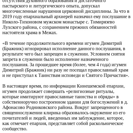
отсутствия духовного образования и достаточного
пастырского и литургического опыта, допускал
многочисленные нарушения церковной дисциплины. За что в
2019 году епархиальный архиерей назначил ему послушание в
Николо-Тихоновом мужском монастыре с. Тимирязево
Лухского района, с сохранением прежних обязанностей
настоятеля храма в Межах.
«В течение продолжительного времени игумен Димитрий
(Бражник) игнорировал исполнение данного послушания, в
результате чего был запрещен в служении. Условием снятия
запрета в служении было исполнение назначенного
послушания. За прошедшее время (более, чем 4 года) игумен
Димитрий (Бражник) ни разу не посещал православный храм
и не приступал к Таинствам исповеди и Святого Причастия».
В настоящее время, по информации Кинешемской епархии,
игумен продолжает совершать «религиозные ритуалы,
которые имитируют православные таинства и обряды» в
собственноручно построенном здании для богослужений в д.
Афонасово Родниковского района. Вокруг запрещенного в
священнослужении клирика образовалось окружение из его
почитателей и людей, введенных им заблуждение, которое,
как отмечает епархия, представляет собой раскольническое
сообщество.