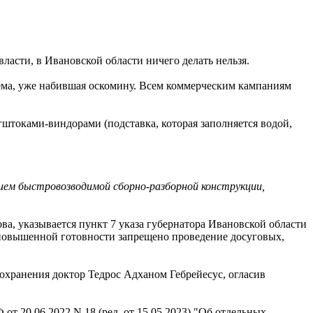
ласти, в Ивановской области ничего делать нельзя.
Тема, уже набившая оскомину. Всем коммерческим кампаниям
штоками-виндорами (подставка, которая заполняется водой,
анием быстровозводимой сборно-разборной конструкции,
а, указывается пункт 7 указа губернатора Ивановской области
 повышенной готовности запрещено проведение досуговых,
охранения доктор Тедрос Адханом Гебрейесус, огласив
т 20.06.2022 N 18 (ред. от 15.05.2023) "Об отдельных