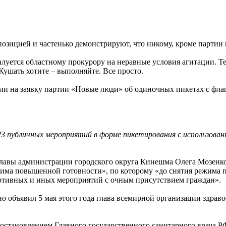
озицией и частенько демонстрируют, что никому, кроме партии в
алуется областному прокурору на неравные условия агитации. 
 Кушать хотите – выполняйте. Все просто.
ии на заявку партии «Новые люди» об одиночных пикетах с флаг
2023 публичных мероприятий в форме пикетирования с использов
главы администрации городского округа Кинешма Олега Мозенков
ежима повышенной готовности», по которому «до снятия режима
ортивных и иных мероприятий с очным присутствием граждан».
о объявил 5 мая этого года глава всемирной организации здраво
становлением Главного государственного санитарного врача РФ о