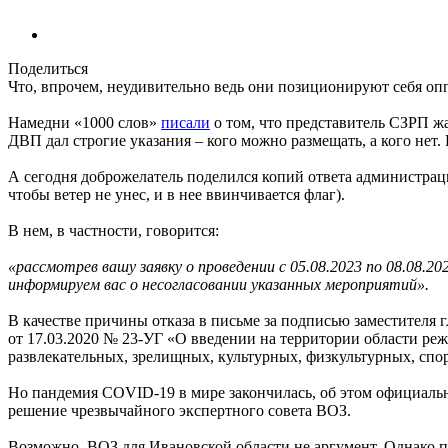
Поделиться
Что, впрочем, неудивительно ведь они позиционируют себя опп
Намедни «1000 слов»
писали
о том, что представитель СЗРП ж
ДВП дал строгие указания – кого можно размещать, а кого нет.
А сегодня доброжелатель поделился копий ответа администрац
чтобы ветер не унес, и в нее ввинчивается флаг).
В нем, в частности, говорится:
«рассмотрев вашу заявку о проведении с 05.08.2023 по 08.08.
информируем вас о несогласовании указанных мероприятий».
В качестве причины отказа в письме за подписью заместителя 
от 17.03.2020 № 23-УГ «О введении на территории области р
развлекательных, зрелищных, культурных, физкультурных, сп
Но пандемия COVID-19 в мире закончилась, об этом официальн
решение чрезвычайного экспертного совета ВОЗ.
Возможно, ВОЗ для Ивановской области не аргумент. Однако по