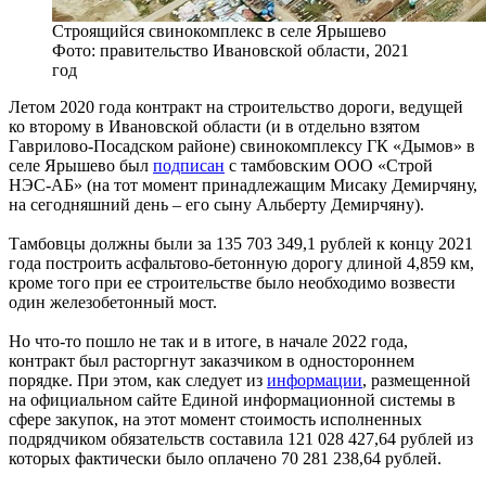
Строящийся свинокомплекс в селе Ярышево
Фото: правительство Ивановской области, 2021
год
Летом 2020 года контракт на строительство дороги, ведущей
ко второму в Ивановской области (и в отдельно взятом
Гаврилово-Посадском районе) свинокомплексу ГК «Дымов» в
селе Ярышево был
подписан
с тамбовским ООО «Строй
НЭС-АБ» (на тот момент принадлежащим Мисаку Демирчяну,
на сегодняшний день – его сыну Альберту Демирчяну).
Тамбовцы должны были за 135 703 349,1 рублей к концу 2021
года построить асфальтово-бетонную дорогу длиной 4,859 км,
кроме того при ее строительстве было необходимо возвести
один железобетонный мост.
Но что-то пошло не так и в итоге, в начале 2022 года,
контракт был расторгнут заказчиком в одностороннем
порядке. При этом, как следует из
информации
, размещенной
на официальном сайте Единой информационной системы в
сфере закупок, на этот момент стоимость исполненных
подрядчиком обязательств составила 121 028 427,64 рублей из
которых фактически было оплачено 70 281 238,64 рублей.