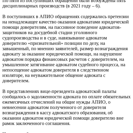
По пяти из поступивших обращений были возбуждены пять
дисциплинарных производств (в 2021 году – 6).
В поступивших в АПИО обращениях содержались претензии
на ненадлежащее качество оказания адвокатами юридической
помощи доверителям, на пассивное поведение адвокатов-
защитников на досудебной стадии уголовного
судопроизводства и в суде, навязывание адвокатом
доверителю «признательной» позиции по делу, на
завышенный, по мнению заявителей, размер вознаграждения
адвокату за оказание юридической помощи, на нарушение
адвокатом порядка финансовых расчетов с доверителем, на
умышленное затягивание адвокатом судебного процесса, на
непосещение адвокатом доверителя в следственном
изоляторе, на неуважительное общение адвоката с
доверителем.
В представлениях вице-президента адвокатской палаты
сообщалось о задолженности адвоката по оплате обязательных
ежемесячных отчислений на общие нужды АПИО, о
невнесении адвокатом полученного от доверителя
вознаграждения в кассу адвокатского образования, об
оказании адвокатом юридической помощи доверителю вне
рамок заключенного соглашения.