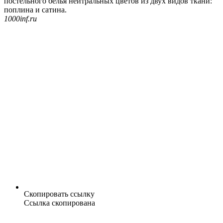
постельного белья нейтральных цветов из двух видов ткани:
поплина и сатина.
1000inf.ru
Скопировать ссылку
Ссылка скопирована