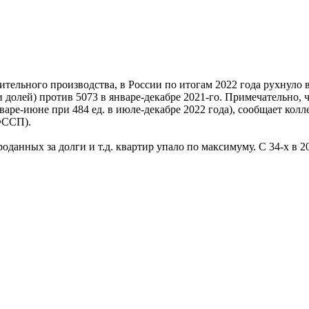
тельного производства, в России по итогам 2022 года рухнуло в 
и долей) против 5073 в январе-декабре 2021-го. Примечательно, 
нваре-июне при 484 ед. в июле-декабре 2022 года), сообщает кол
ФССП).
данных за долги и т.д. квартир упало по максимуму. С 34-х в 2021 