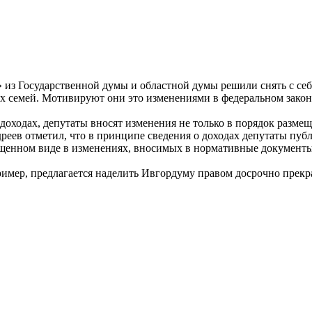
з Государственной думы и областной думы решили снять с себя 
их семей. Мотивируют они это изменениями в федеральном закон
одах, депутаты вносят изменения не только в порядок размещен
реев отметил, что в принципе сведения о доходах депутаты публ
енном виде в изменениях, вносимых в нормативные документы,
пример, предлагается наделить Ивгордуму правом досрочно прек