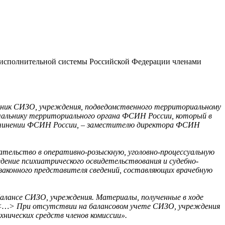
-исполнительной системы Российской Федерации членами
ьник СИЗО, учреждения, подведомственного территориальному
ачальнику территориального органа ФСИН России, который в
одчинении ФСИН России, – заместителю директора ФСИН
тельство в оперативно-розыскную, уголовно-процессуальную
дение психиатрического освидетельствования и судебно-
 законного представителя сведений, составляющих врачебную
балансе СИЗО, учреждения. Материалы, полученные в ходе
ту <…> При отсутствии на балансовом учете СИЗО, учреждения
хнических средств членов комиссии».