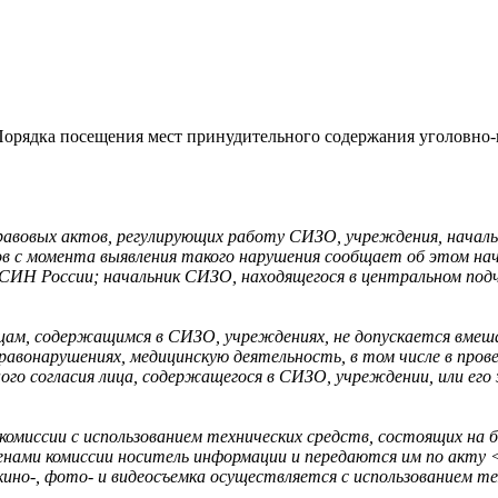
орядка посещения мест принудительного содержания уголовно
равовых актов, регулирующих работу СИЗО, учреждения, начал
сов с момента выявления такого нарушения сообщает об этом н
ФСИН России; начальник СИЗО, находящегося в центральном п
цам, содержащимся в СИЗО, учреждениях, не допускается вмеша
авонарушениях, медицинскую деятельность, в том числе в прове
ого согласия лица, содержащегося в СИЗО, учреждении, или его
омиссии с использованием технических средств, состоящих на 
членами комиссии носитель информации и передаются им по ак
кино-, фото- и видеосъемка осуществляется с использованием те