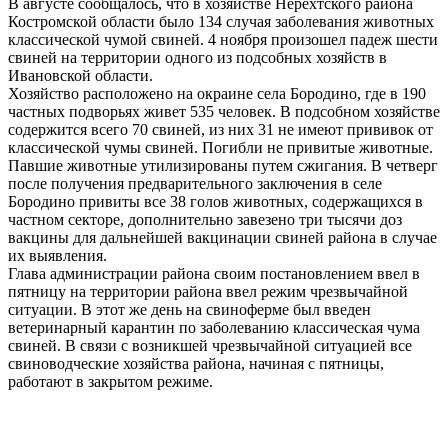
В августе сообщалось, что в хозяйстве Нерехтского района
Костромской области было 134 случая заболевания животных
классической чумой свиней. 4 ноября произошел падеж шести
свиней на территории одного из подсобных хозяйств в
Ивановской области.
Хозяйство расположено на окраине села Бородино, где в 190
частных подворьях живет 535 человек. В подсобном хозяйстве
содержится всего 70 свиней, из них 31 не имеют прививок от
классической чумы свиней. Погибли не привитые животные.
Павшие животные утилизированы путем сжигания. В четверг
после получения предварительного заключения в селе
Бородино привиты все 38 голов животных, содержащихся в
частном секторе, дополнительно завезено три тысячи доз
вакцины для дальнейшей вакцинации свиней района в случае
их выявления.
Глава администрации района своим постановлением ввел в
пятницу на территории района ввел режим чрезвычайной
ситуации. В этот же день на свиноферме был введен
ветеринарный карантин по заболеванию классическая чума
свиней. В связи с возникшей чрезвычайной ситуацией все
свиноводческие хозяйства района, начиная с пятницы,
работают в закрытом режиме.