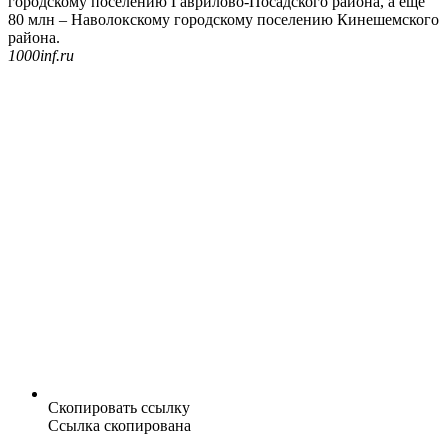
городскому поселению Гаврилово-Посадского района, а еще
80 млн – Наволокскому городскому поселению Кинешемского
района.
1000inf.ru
Скопировать ссылку
Ссылка скопирована