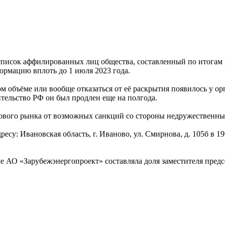
список аффилированных лиц общества, составленный по итогам 
ормацию вплоть до 1 июля 2023 года.
объёме или вообще отказаться от её раскрытия появилось у орг
тельство РФ он был продлен еще на полгода.
вого рынка от возможных санкций со стороны недружественных
су: Ивановская область, г. Иваново, ул. Смирнова, д. 105б в 1
ле АО «Зарубежэнергопроект» составляла доля заместителя пред