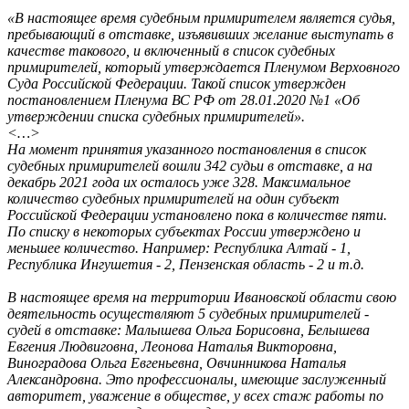
«В настоящее время судебным примирителем является судья,
пребывающий в отставке, изъявивших желание выступать в
качестве такового, и включенный в список судебных
примирителей, который утверждается Пленумом Верховного
Суда Российской Федерации. Такой список утвержден
постановлением Пленума ВС РФ от 28.01.2020 №1 «Об
утверждении списка судебных примирителей».
<…>
На момент принятия указанного постановления в список
судебных примирителей вошли 342 судьи в отставке, а на
декабрь 2021 года их осталось уже 328. Максимальное
количество судебных примирителей на один субъект
Российской Федерации установлено пока в количестве пяти.
По списку в некоторых субъектах России утверждено и
меньшее количество. Например: Республика Алтай - 1,
Республика Ингушетия - 2, Пензенская область - 2 и т.д.
В настоящее время на территории Ивановской области свою
деятельность осуществляют 5 судебных примирителей -
судей в отставке: Малышева Ольга Борисовна, Белышева
Евгения Людвиговна, Леонова Наталья Викторовна,
Виноградова Ольга Евгеньевна, Овчинникова Наталья
Александровна. Это профессионалы, имеющие заслуженный
авторитет, уважение в обществе, у всех стаж работы по