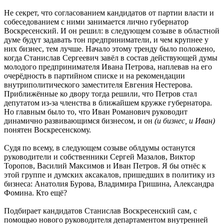
Не секрет, что согласованием кандидатов от партии власти и
собеседованием с ними занимается лично губернатор
Воскресенский. И он решил: в следующем созыве в областной
думе будут задавать тон предприниматели, и чем крупнее у
них бизнес, тем лучше. Начало этому тренду было положено,
когда Станислав Сергеевич завёл в состав действующей думы
молодого предпринимателя Ивана Петрова, наплевав на его
очерёдность в партийном списке и на рекомендации
внутриполитического заместителя Евгения Нестерова.
Приближённые ко двору тогда решили, что Петров стал
депутатом из-за членства в ближайшем кружке губернатора.
Но главным было то, что Иван Романович руководит
динамично развивающимся бизнесом, и он
(и бизнес, и Иван)
понятен Воскресенскому.
Судя по всему, в следующем созыве облдумы останутся
руководители и собственники Сергей Мазалов, Виктор
Торопов, Василий Максимов и Иван Петров. Я бы отнёс к
этой группе и думских аксакалов, пришедших в политику из
бизнеса: Анатолия Бурова, Владимира Гришина, Александра
Фомина. Кто ещё?
Подбирает кандидатов Станислав Воскресенский сам, с
помощью нового руководителя департаментом внутренней