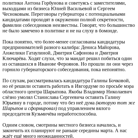
политики Антона Горбунова и советуясь с заместителями,
выходцами из бизнеса Юлией Васильевой и Сергеем
Чесноковым. Переговоры губернатора с потенциальными
кандидатами проходят в окружении полной секретности,
фамилии собеседников неизвестны. Говорят, что большинство
не было замечено в политике и не на слуху в бомонде.
Пока понятно, что более-менее согласованы кандидатуры
предпринимателей разного калибра: Дениса Майорова,
Анжелики Гатаулиной, Дмитрия Сафонова и Дмитрия
Ключарёва. Ходят слухи, что за мандат решил побиться один
из оставшихся в Иванове Фероянов. Но прошли ли они через
горнило губернаторского собеседования, пока непонятно.
По слухам, рассматривалась кандидатура Галины Бочковой,
но её решили оставить работать в Ивгордуме по просьбе мэра
областного центра Шарыпова. Якобы Владимир Николаевич
слёзно умолял Станислава Сергеевича оставить Галину
Юрьевну в городе, потому что без неё дума
(которую тот же
Шарыпов и сформировал)
под управлением вялого
председателя Кузьмичёва неработоспособна.
Одним словом, смотрины местного бизнеса начались, и
закончить их планируют не раньше середины марта. А нас
ждёт ещё много неожиданностей.