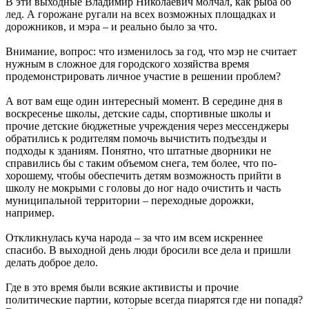
В эти выходные Владимир Николаевич молчал, как рыба об
лед. А горожане ругали на всех возможных площадках и
дорожников, и мэра – и реально было за что.
Внимание, вопрос: что изменилось за год, что мэр не считает
нужным в сложное для городского хозяйства время
продемонстрировать личное участие в решении проблем?
А вот вам еще один интересный момент. В середине дня в
воскресенье школы, детские сады, спортивные школы и
прочие детские бюджетные учреждения через мессенджеры
обратились к родителям помочь вычистить подъезды и
подходы к зданиям. Понятно, что штатные дворники не
справились бы с таким объемом снега, тем более, что по-
хорошему, чтобы обеспечить детям возможность прийти в
школу не мокрыми с головы до ног надо очистить и часть
муниципальной территории – переходные дорожки,
например.
Откликнулась куча народа – за что им всем искреннее
спасибо. В выходной день люди бросили все дела и пришли
делать доброе дело.
Где в это время были всякие активисты и прочие
политические партии, которые всегда пиарятся где ни попадя?