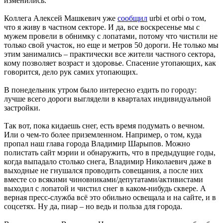
изменились.
Коллега Алексей Машкевич уже
сообщил
urbi et orbi о том,
что я живу в частном секторе. И да, все воскресенье мы с
мужем провели в обнимку с лопатами, потому что чистили не
только свой участок, но еще и метров 50 дороги. Не только мы
этим занимались – практически все жители частного сектора,
кому позволяет возраст и здоровье. Спасение утопающих, как
говорится, дело рук самих утопающих.
В понедельник утром было интересно ездить по городу:
лучше всего дороги выглядели в кварталах индивидуальной
застройки.
Так вот, пока кидаешь снег, есть время подумать о вечном.
Или о чем-то более приземленном. Например, о том, куда
пропал наш глава города Владимир Шарыпов. Можно
полистать сайт мэрии и обнаружить, что в предыдущие годы,
когда выпадало столько снега, Владимир Николаевич даже в
выходные не гнушался проводить совещания, а после них
вместе со всякими чиновниками/депутатами/активистами
выходил с лопатой и чистил снег в каком-нибудь сквере. А
верная пресс-служба всё это обильно освещала и на сайте, и в
соцсетях. Ну да, пиар – но ведь и польза для города.