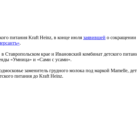
ого питания Kraft Heinz, в конце июля
заявившей
о сокращении 
ерсантъ»
.
» в Ставропольском крае и Ивановский комбинат детского пита
ренды «Умница» и «Сами с усами».
московье заменитель грудного молока под маркой Mamelle, детс
кого питания до Kraft Heinz.