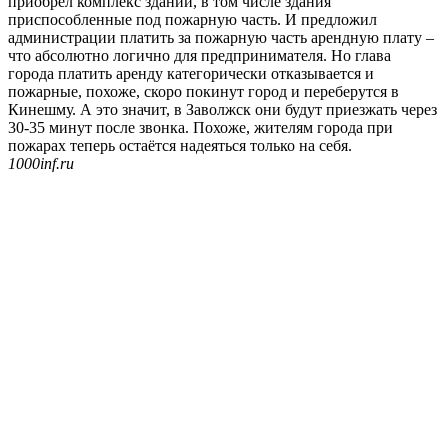
приобрел комплекс зданий, в том числе здания
приспособленные под пожарную часть. И предложил
администрации платить за пожарную часть арендную плату –
что абсолютно логично для предпринимателя. Но глава
города платить аренду категорически отказывается и
пожарные, похоже, скоро покинут город и переберутся в
Кинешму. А это значит, в Заволжск они будут приезжать через
30-35 минут после звонка. Похоже, жителям города при
пожарах теперь остаётся надеяться только на себя.
1000inf.ru