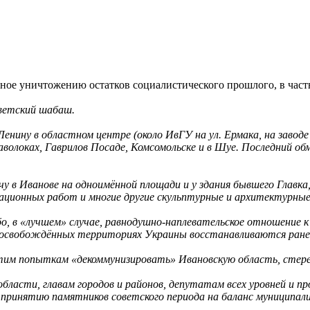
ое уничтожению остатков социалистического прошлого, в частн
ветский шабаш.
енину в областном центре (около ИвГУ на ул. Ермака, на завод
волоках, Гаврилов Посаде, Комсомольске и в Шуе. Последний о
в Иванове на одноимённой площади и у здания бывшего Главка, в
ционных работ и многие другие скульптурные и архитектурные
бо, в «лучшем» случае, равнодушно-наплевательское отношение
 на освобождённых территориях Украины восстанавливаются ран
тим попыткам «декоммунизировать» Ивановскую область, стере
бласти, главам городов и районов, депутатам всех уровней и п
– принятию памятников советского периода на баланс муницип