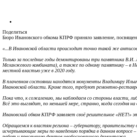
Поделиться
Бюро Ивановского обкома КПРФ приняло заявление, посвященн
«...В Ивановской области происходит точно такой же антисо
Только за последние годы демонтированы три памятника В.И. Л
Меланжевого комбината), а также по одному памятнику – в На
местной властью уже в 2020 году.
В плачевном состоянии находятся монументы Владимиру Ильичу 
Ивановской области. Кроме того, требуют ремонтно-реставра
Пока что, к сожалению, мы наблюдаем со стороны власти, ли
Всё это выглядит, по меньшей мере, странно, когда сегодня
Ивановский обком КПРФ заявляет своё решительное «НЕТ!» э
Обращаемся к властям региона – губернатору, правительству о
исчерпывающие меры по наведению порядка в данном вопросе 
работ и пресечению фактов необоснованного демонтажа.