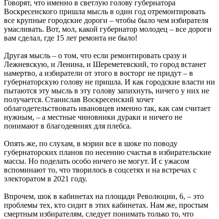
Говорят, что именно в светлую голову губернатора
Воскресенского пришла мысль в один год отремонтировать
все крупные городские дороги – чтобы было чем избирателя
умасливать. Вот, мол, какой губернатор молодец – все дороги
вам сделал, где 15 лет ремонта не было!
Другая мысль – о том, что если ремонтировать сразу и
Лежневскую, и Ленина, и Шереметевский, то город встанет
намертво, а избиратели от этого в восторг не придут – в
губернаторскую голову не пришла. И как городские власти ни
пытаются эту мысль в эту голову запихнуть, ничего у них не
получается. Станислав Воскресенский хочет
облагодетельствовать ивановцев именно так, как сам считает
нужным, – а местные чиновники дураки и ничего не
понимают в благодеяниях для плебса.
Опять же, по слухам, в мэрии все в шоке по поводу
губернаторских планов по несению счастья в избирательские
массы. Но поделать особо ничего не могут. И с ужасом
вспоминают то, что творилось в соцсетях и на встречах с
электоратом в 2021 году.
Впрочем, шок в кабинетах на площади Революции, 6, – это
проблемы тех, кто сидит в этих кабинетах. Нам же, простым
смертным избирателям, следует понимать только то, что