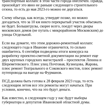
транспортный коллапс в этой части города обеспечен. Правда,
произойдет это явно не раньше следующего строительного
сезона, то есть до мая 2023-го можно не дергаться.
Схему объезда, как всегда, утвердят позже, но можно
догадаться, что за 10 км никто перекрытый участок объезжать
не будет. Большегрузы, скорее всего, поедут через дворы
московских домов (не путать с микрорайоном Московским) до
улицы Отдельной.
Если вы думаете, что этим дорожно-ремонтный коллапс
следующего года в Иванове ограничится, то сильно
ошибаетесь. 6 сентября подведены итоги конкурса на
разработку проектно-сметной документации на ремонт еще
двух крупных городских магистралей – проспектов Ленина и
Шереметевского. Плюс улиц Почтовая, Кузнецова, Жарова,
плюс ремонт Театрального и Соковского мостов, плюс ремонт
путепровода на выезде на Фурманов.
ПСД должна быть готова к 28 февраля 2023 года, то есть
следующим летом все эти ремонты могут начаться. При
условии, конечно, что на это будут деньги.
Как известно, в следующем году у нас будут выборы
губернатора и депутатов Ивановской областной думы.