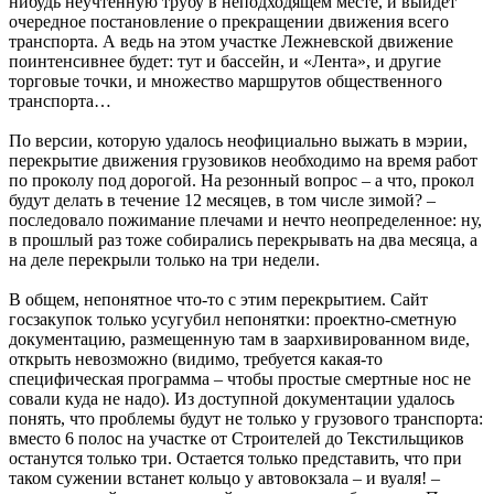
нибудь неучтенную трубу в неподходящем месте, и выйдет
очередное постановление о прекращении движения всего
транспорта. А ведь на этом участке Лежневской движение
поинтенсивнее будет: тут и бассейн, и «Лента», и другие
торговые точки, и множество маршрутов общественного
транспорта…
По версии, которую удалось неофициально выжать в мэрии,
перекрытие движения грузовиков необходимо на время работ
по проколу под дорогой. На резонный вопрос – а что, прокол
будут делать в течение 12 месяцев, в том числе зимой? –
последовало пожимание плечами и нечто неопределенное: ну,
в прошлый раз тоже собирались перекрывать на два месяца, а
на деле перекрыли только на три недели.
В общем, непонятное что-то с этим перекрытием. Сайт
госзакупок только усугубил непонятки: проектно-сметную
документацию, размещенную там в заархивированном виде,
открыть невозможно (видимо, требуется какая-то
специфическая программа – чтобы простые смертные нос не
совали куда не надо). Из доступной документации удалось
понять, что проблемы будут не только у грузового транспорта:
вместо 6 полос на участке от Строителей до Текстильщиков
останутся только три. Остается только представить, что при
таком сужении встанет кольцо у автовокзала – и вуаля! –