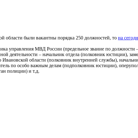
й области были вакантны порядка 250 должностей, то
на сегод
ника управления МВД России (предельное звание по должности 
ной деятельности – начальник отдела (полковник юстиции), зам
 Ивановской области (полковник внутренней службы), начальн
тель по особо важным делам (подполковник юстиции), оперупол
ан полиции) и т.д.