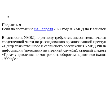
Поделиться
Если по состоянию
на 1 апреля
2022 года в УМВД по Ивановско
В частности, УМВД по региону требуются: заместитель началь
следственной части по расследованию организованной преступ
«Центр хозяйственного и сервисного обеспечения УМВД РФ по
информации (полковник внутренней службы), старший следова
«Гром» управления по контролю за оборотом наркотиков (капит
1000inf.ru