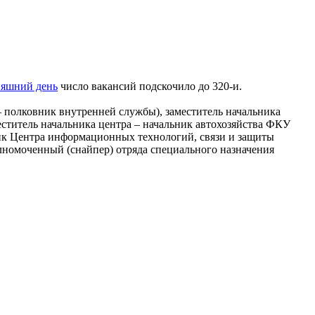
няшний день
число вакансий подскочило до 320-и.
– полковник внутренней службы), заместитель начальника
еститель начальника центра – начальник автохозяйства ФКУ
ик Центра информационных технологий, связи и защиты
номоченный (снайпер) отряда специального назначения